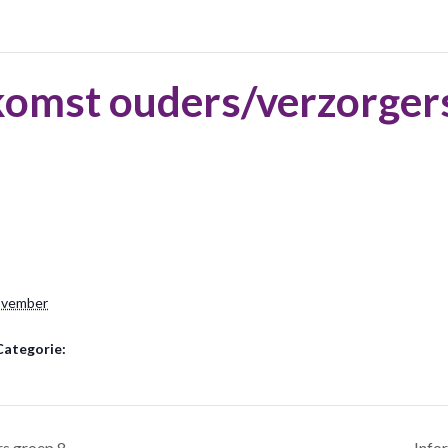
komst ouders/verzorger
ovember
Categorie:
s groep 8
Info