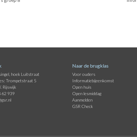
k
Naar de brugklas
ingel, hoek Luitstraat
Voor ouders
es: Trompetstraat 5
Informatiebijeenkomst
 Rijswijk
Open huis
8 62 939
Open lesmiddag
@gsr.nl
Aanmelden
GSR Check