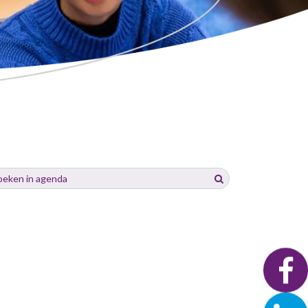
eken
Zoeken
ar…