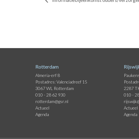
Rotterdam
Rijswij
Almeria-erf 8
Paukens
Postadres: Valenciadreef 15
Postadr
3067 WL Rotterdam
2287 TK
010 - 28 62 930
010 - 2
rotterdam@gsr.nl
rijswijk
Actueel
Actueel
Agenda
Agenda