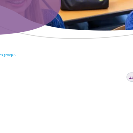
rs groep 8
Zo
na