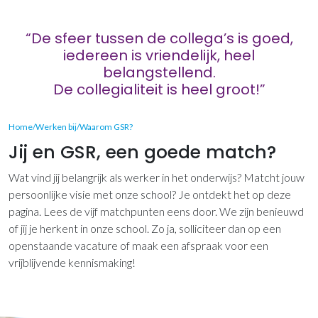
“De sfeer tussen de collega’s is goed,
iedereen is vriendelijk, heel
belangstellend.
De collegialiteit is heel groot!”
U
Home
/
Werken bij
/
Waarom GSR?
bent
Jij en GSR, een goede match?
hier:
Wat vind jij belangrijk als werker in het onderwijs? Matcht jouw
persoonlijke visie met onze school? Je ontdekt het op deze
pagina. Lees de vijf matchpunten eens door. We zijn benieuwd
of jij je herkent in onze school. Zo ja, solliciteer dan op een
openstaande vacature of maak een afspraak voor een
vrijblijvende kennismaking!