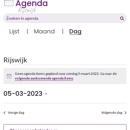
bent
Agenda
hier:
Rijswijk
Zoeken
Zoek
naar…
Lijst
|
Maand
|
Dag
Rijswijk
Agenda
Geen agenda items gepland voor zondag 5 maart 2023. Ga naar de
Items
Bericht
volgende aankomende agenda items
.
in
05-03-2023
zondag
Selecteer
5
een
maart
Vorige dag
Volgende dag
datum.
2023