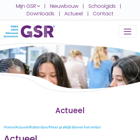
Mijn GSR
|
Nieuwbouw
|
Schoolgids
|
Downloads
|
Actueel
|
Contact
Actueel
U
Home
/
Actueel
/
Rotterdam
/
Meer praktijk binnen het vmbo!
bent
Actueel