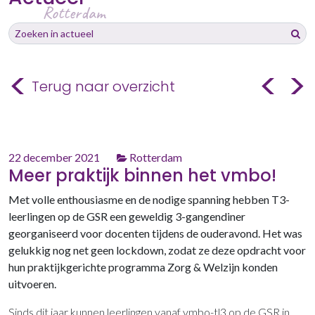
Rotterdam
hier:
Zoeken
Zoek
naar…
N
<
<
>
Terug naar overzicht
Gepubliceerd
22 december 2021
Rotterdam
Meer praktijk binnen het vmbo!
op
Met volle enthousiasme en de nodige spanning hebben T3-
leerlingen op de GSR een geweldig 3-gangendiner
georganiseerd voor docenten tijdens de ouderavond. Het was
gelukkig nog net geen lockdown, zodat ze deze opdracht voor
hun praktijkgerichte programma Zorg & Welzijn konden
uitvoeren.
Sinds dit jaar kunnen leerlingen vanaf vmbo-tl3 op de GSR in